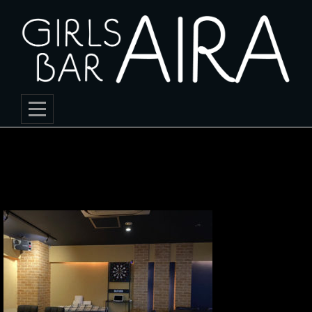
Skip
to
content
投
shimokita2
稿
ナ
ビ
ゲ
ー
シ