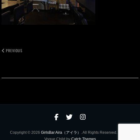
ョ
ン
PREVIOUS
shimokita2
facebook
twitter
instagram
Copyright © 2026
GirlsBar Aira（アイラ）
. All Rights Reserved. | Catch
Vogue Child by
Catch Themes